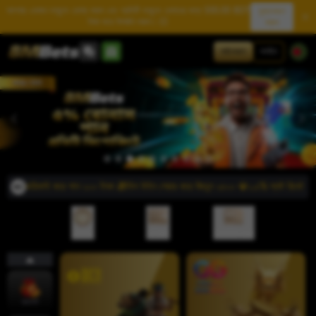
আপনার একজন বন্ধুকে রেফার করুন এবং প্রতিটি বন্ধুকে রেফারের জন্য 500.00 BDT
মুক্তকরণ
টাকা করে উপার্জন করুন। 💥
করুন
সাইনআপ
লগইন
ফাই করে পান ২০০ টাকা 🎁বিগ উইন শেয়ার করে জিতুন ২৫০০ 💎১.৫% স্লট রিবেট 💎সাপ্তা
রেফারেল
ডিপোজিট
উত্তোলন করুন
জ্যাকপট