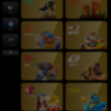
মাছ ধরা
লটারি
ই-স্পোর্টস