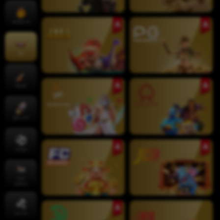
জনপ্রিয় গেম
স্লট
ক্রিকেট
ক্র্যাশ খেলা
খেলাধুলা
লাইভ
ক্যাসিনো
কার্ড গেম